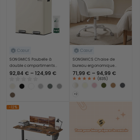
SONGMICS Poubelle à
SONGMICS Chaise de
double compartiments
bureau ergonomique
(2*30 L)
pivotant et réglable
92,84 € – 124,99 €
71,99 € – 94,99 €
(
835
)
-12%