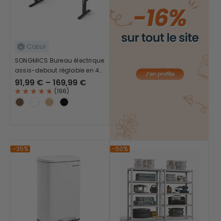
SONGMICS Bureau électrique
assis-debout réglable en 4
hauteurs mémorisables
91,99 € – 169,99 €
(
196
)
-35%
-50%