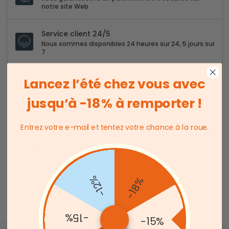
notre site Web
Service client 24/5
Nous sommes disponibles 24 heures sur 24, 5 jours sur
7
Lancez l’été chez vous avec
Trois niveaux. Un cadre de vie exceptionnel.
jusqu’à -18 % à remporter !
Entrez votre e-mail et tentez votre chance à la roue.
Des pièces pensées d’abord pour l’usage, avec un style
affirmé, qui allient sens pratique et esthétique.
-12%
-18%
Des meubles du quotidien, très fonctionnels et épurés,
qui trouvent naturellement leur place dans la plupart
des intérieurs.
-15%
-15%