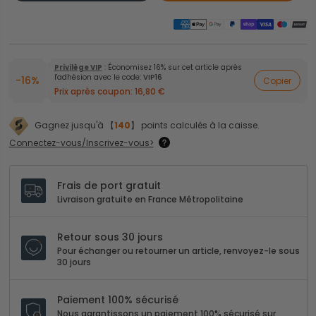
Privilège VIP
: Économisez 16% sur cet article après
l'adhésion avec le code:
VIP16
-16%
Copier
Prix après coupon:
16,80 €
Gagnez jusqu'à 【
140
】 points calculés à la caisse.
Connectez-vous/Inscrivez-vous>
Frais de port gratuit
Livraison gratuite en France Métropolitaine
Retour sous 30 jours
Pour échanger ou retourner un article, renvoyez-le sous
30 jours
Paiement 100% sécurisé
Nous garantissons un paiement 100% sécurisé sur