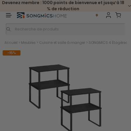
Devenez membre : 1000 points de bienvenue et jusqu’à 18
% de réduction
Accueil
>
Meubles
>
Cuisine et salle à manger
>
SONGMICS 4 Étagères à é
-15%