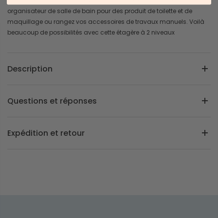
Possibilités infinies : Créez une mini cafétéria, faites-en un
organisateur de salle de bain pour des produit de toilette et de
maquillage ou rangez vos accessoires de travaux manuels. Voilà
beaucoup de possibilités avec cette étagère à 2 niveaux
Description
Questions et réponses
Expédition et retour