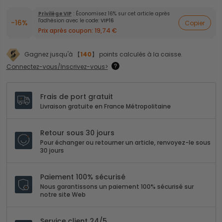
Privilège VIP
: Économisez 16% sur cet article après
l'adhésion avec le code:
VIP16
-16%
Copier
Prix après coupon:
19,74 €
Gagnez jusqu'à 【
140
】 points calculés à la caisse.
Connectez-vous/Inscrivez-vous>
Frais de port gratuit
Livraison gratuite en France Métropolitaine
Retour sous 30 jours
Pour échanger ou retourner un article, renvoyez-le sous
30 jours
Paiement 100% sécurisé
Nous garantissons un paiement 100% sécurisé sur
notre site Web
Service client 24/5