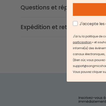
Questions et réponses
AGREE
J'accepte les 
Expédition et retour
J'ai lu la politique de
participation
» et souha
informé(e) des événemen
canaux électroniques, 
(Bien sûr, vous pouvez
support@songmicshome.f
Vous pouvez cliquer su
Inscrivez-vous 
immédiatement 