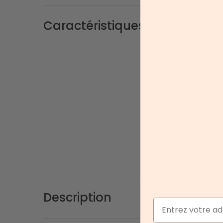
Caractéristiques
Nom
paires
l’espac
bon pr
vérand
Hou
tissus 
flexibl
Piè
qualité
montag
Description
Email