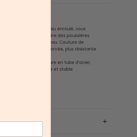
tique - Désign avec rideau enroulé, vous
otéger les affaires contre des poussières.
cratchs pour fixer le rideau. Couture de
 fermeture éclaire renforcée, plus résistante
allique stable - Structure en tube d’acier,
e, antirouille, très solide et stable