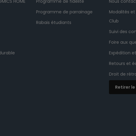
NGMICS HOME
Programme de fidélité
Nous contac
Programme de parrainage
Modalités et
Club
Rabais étudiants
Suivi des 
Foire aux qu
durable
Expédition et
Retours et 
Droit de rét
Retirer l