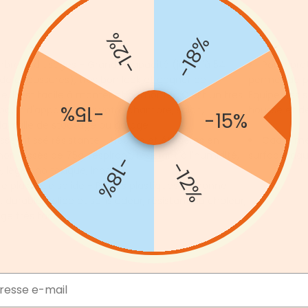
-12%
-18%
breux d’usages - Grande capacité (jusqu'à 54
Porte pra
 de chaussures), trés bon look et gagner de
permet de pr
e. Il est facile à monter et démonter. C'est un trés
Equipé des s
-15%
oduit d'appoint pour votre chambre, salon,
housse et de
-15%
a, salle de stockage ou garage
sse intissé résistante - Housse et étagères en
Cadre mét
non-tissés de 75g, respirant, résistant à l'humidité,
surface laqué
-18%
-12%
e, léger, no toxique, inodore
ce plastique solide - Pièces plastiques de bonne
, durable, solide et sans odeur, résistant au chaleur,
e très facile