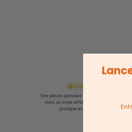
Trois
Lance
Des pièces pensées d’abord pour l’usage,
avec un style affirmé, qui allient sens
Ent
pratique et esthétique.