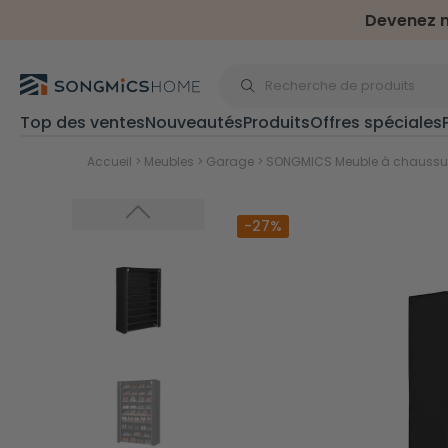
Devenez m
Top des ventes
Nouveautés
Produits
Offres spéciales
Pour extérieur et jardi
Accueil
>
Meubles
>
Garage
>
SONGMICS Meuble à chaussur
-27%
Sports & plein air
Trampolines
Accessoires tramp
Haltères
Cages de foot
Parasols & store
Parasols
Stores latéraux