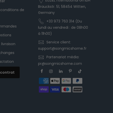
EUZIEL nternational GmbH
ter
Brauckstr. 51, 58454 Witten,
 conditions de
Germany
+33 973 763 314 (Du
commandes
lundi au vendredi : de 08h00
à 11h00)
estions
Service client:
 livraison
support@songmicshome.fr
échanges
Partenariat média:
ractation
pr@songmicshome.com
e contrat