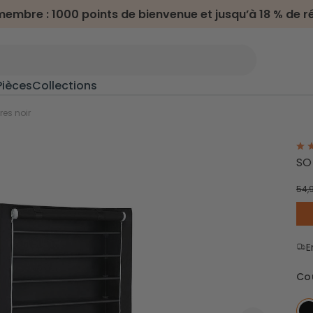
embre : 1000 points de bienvenue et jusqu’à 18 % de r
Pièces
Collections
n
>
es noir
Meubles terrasse & jardin
SO
Salon de jardin
54,
oline
Transats
Chaises d'extérieur
Dessertes d'extérieur
E
s
Camping & randonnée
Co
Hamacs
Chaises de camping