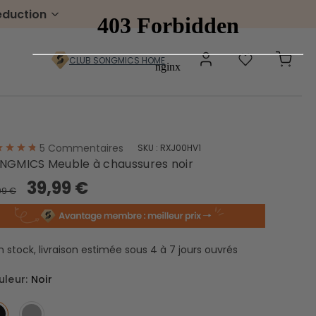
éduction
CLUB SONGMICS HOME
5
Commentaires
SKU :
RXJ00HV1
Pelouse & jardin
NGMICS Meuble à chaussures noir
39,99 €
Gabion à pierre
99 €
Portillons
Boîtes aux lettres
Échelles
Chariots de jardin
n stock, livraison estimée sous 4 à 7 jours ouvrés
uleur:
Noir