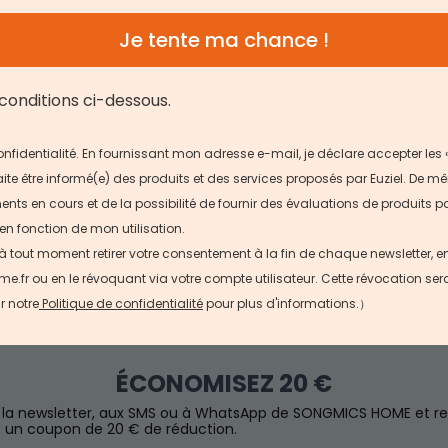
Je tente ma chance !
conditions ci-dessous.
 confidentialité. En fournissant mon adresse e-mail, je déclare accepter les 
ite être informé(e) des produits et des services proposés par Euziel. De mê
ts en cours et de la possibilité de fournir des évaluations de produits pa
en fonction de mon utilisation.
 à tout moment retirer votre consentement à la fin de chaque newsletter, 
r ou en le révoquant via votre compte utilisateur. Cette révocation sera e
r notre
Politique de confidentialité
pour plus d'informations.）
ÉCONOMISEZ 20 €
à la newsletter, aux SMS ou à WhatsApp de SONGMICS HOME et r
un coupon de 20 € de réduction.