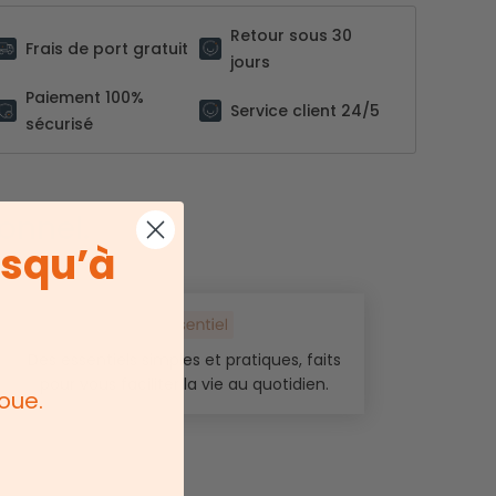
Retour sous 30
Frais de port gratuit
jours
Paiement 100%
Service client 24/5
sécurisé
onnel.
usqu’à
Des essentiels simples et pratiques, faits
pour vous faciliter la vie au quotidien.
oue.