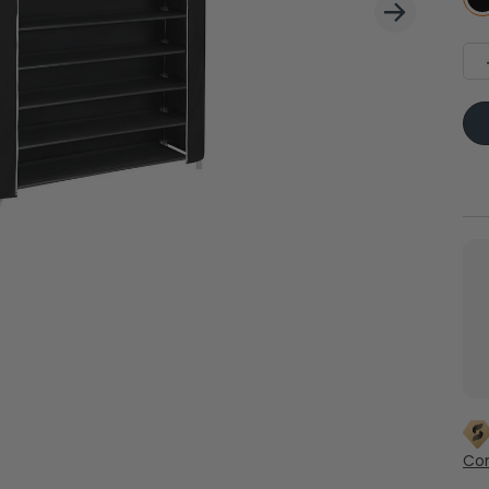
Couvertures de pique-nique
 latéraux
Con