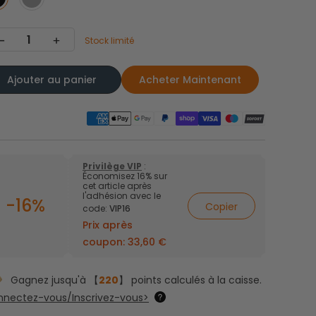
Stock limité
Ajouter au panier
Acheter Maintenant
Privilège VIP
:
Économisez 16% sur
cet article après
l'adhésion avec le
-16%
Copier
code:
VIP16
Prix après
coupon:
33,60 €
Gagnez jusqu'à 【
220
】 points calculés à la caisse.
nectez-vous/Inscrivez-vous>