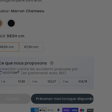
ntage simple et sans effort
uleur:
Marron Chameau
LLE:
98,5H cm
98,5H cm
87,5H cm
Ce que nous proposons
Protection contre les accidents proposée par
(en partenariat avec AIG)
€7,82
€12,17
€14,78
1 an
2 ans
3 ans
Epuisé
Prévenez-moi lorsque disponible