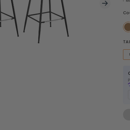
Mo
Couvertures de pique-nique
 latéraux
Co
TAI