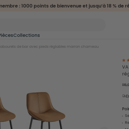
embre : 1000 points de bienvenue et jusqu’à 18 % de r
Pièces
Collections
n
>
Tabourets de bar avec pieds réglables marron chameau
Meubles terrasse & jardin
VA
ré
Salon de jardin
oline
Transats
115,
Chaises d'extérieur
Dessertes d'extérieur
E
Poi
s
Camping & randonnée
Se
Hamacs
Re
Chaises de camping