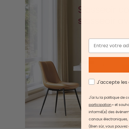
Email
AGREE
J'accepte les 
J'ai lu la politique de
participation
» et souha
informé(e) des événemen
canaux électroniques, 
(Bien sûr, vous pouvez