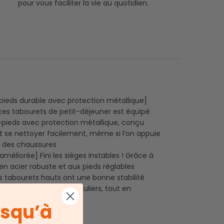
pour vous faciliter la vie au quotidien.
ieds durable avec protection métallique]
es tabourets de petit-déjeuner est équipé
-pieds avec protection métallique, conçu
t se nettoyer facilement, même si l’on appuie
 des chaussures
 améliorée] Fini les sièges instables ! Grâce à
 en acier robuste et aux pieds réglables
os tabourets hauts ont une bonne stabilité
 sols légèrement irréguliers, tout en
otre sol des rayures
usqu’à