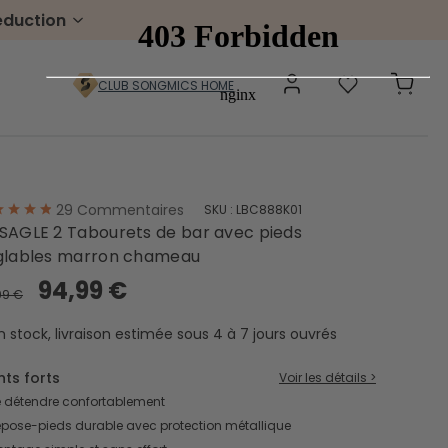
éduction
CLUB SONGMICS HOME
29
Commentaires
SKU :
LBC888K01
Pelouse & jardin
SAGLE 2 Tabourets de bar avec pieds
glables marron chameau
Gabion à pierre
Portillons
94,99 €
99 €
Boîtes aux lettres
Échelles
Chariots de jardin
n stock, livraison estimée sous 4 à 7 jours ouvrés
nts forts
Voir les détails >
 détendre confortablement
pose-pieds durable avec protection métallique