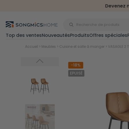
Devenez m
Top des ventes
Nouveautés
Produits
Offres spéciales
Pour extérieur et jardi
Accueil
>
Meubles
>
Cuisine et salle à manger
>
VASAGLE 2 
-18%
Sports & plein air
EPUISÉ
Trampolines
Accessoires tramp
Haltères
Cages de foot
Parasols & store
Parasols
Stores latéraux