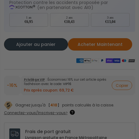
Protection contre les accidents proposée par
(en partenariat avec AIG)
1 an
2 ans
3 ans
€6,95
€10,43
€13,04
Ajouter au panier
Acheter Maintenant
Privilège VIP
: Économisez 16% sur cet article après
l'adhésion avec le code:
VIP16
-16%
Copier
Prix après coupon:
69,72 €
Gagnez jusqu'à 【
410
】 points calculés à la caisse.
Connectez-vous/Inscrivez-vous>
Frais de port gratuit
Livraison gratuite en France Métropolitaine