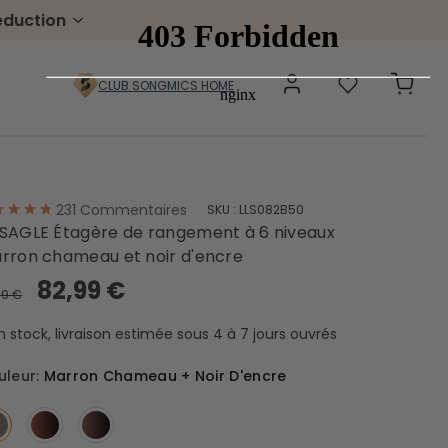
éduction
CLUB SONGMICS HOME
231
Commentaires
SKU :
LLS082B50
Pelouse & jardin
SAGLE Étagère de rangement à 6 niveaux
rron chameau et noir d'encre
Gabion à pierre
Portillons
82,99 €
99 €
Boîtes aux lettres
Échelles
Chariots de jardin
n stock, livraison estimée sous 4 à 7 jours ouvrés
uleur:
Marron Chameau + Noir D'encre