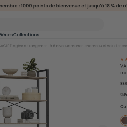
embre : 1000 points de bienvenue et jusqu’à 18 % de r
Pièces
Collections
n
>
AGLE Étagère de rangement à 6 niveaux marron chameau et noir d'encre
Meubles terrasse & jardin
VA
ma
Salon de jardin
oline
Transats
83,
Chaises d'extérieur
Dessertes d'extérieur
E
Co
s
Camping & randonnée
Hamacs
Chaises de camping