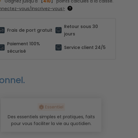
Gagnez jusqu'à 【
410
】 points calculés à la caisse.
nectez-vous/Inscrivez-vous>
Retour sous 30
Frais de port gratuit
jours
Paiement 100%
Service client 24/5
sécurisé
onnel.
Des essentiels simples et pratiques, faits
pour vous faciliter la vie au quotidien.