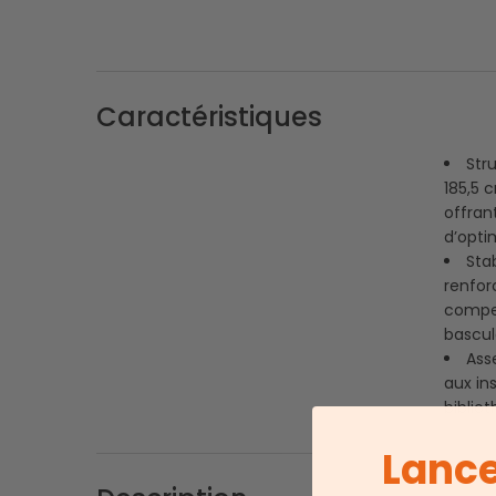
Caractéristiques
Str
185,5 
offran
d’opti
Stab
renfor
compens
bascul
Ass
aux in
bibliot
Lance