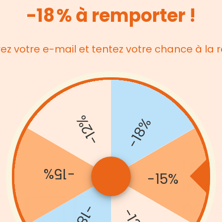
-18 % à remporter !
rez votre e-mail et tentez votre chance à la r
-12%
-18%
-15%
-15%
-18%