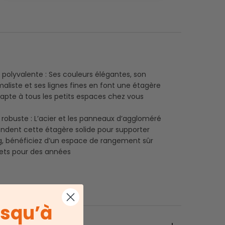
on polyvalente : Ses couleurs élégantes, son
aliste et ses lignes fines en font une étagère
dapte à tous les petits espaces chez vous
 robuste : L’acier et les panneaux d’aggloméré
endent cette étagère solide pour supporter
g, bénéficiez d’un espace de rangement sûr
jets pour des années
usqu’à