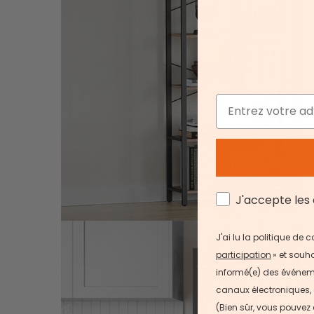
Email
AGREE
J'accepte les 
J'ai lu la politique de
participation
» et souha
informé(e) des événemen
canaux électroniques, 
(Bien sûr, vous pouvez