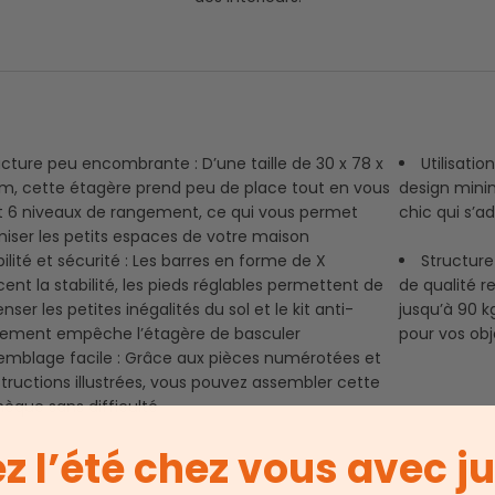
ucture peu encombrante : D’une taille de 30 x 78 x
Utilisati
cm, cette étagère prend peu de place tout en vous
design minim
t 6 niveaux de rangement, ce qui vous permet
chic qui s’a
miser les petits espaces de votre maison
ilité et sécurité : Les barres en forme de X
Structure
cent la stabilité, les pieds réglables permettent de
de qualité r
er les petites inégalités du sol et le kit anti-
jusqu’à 90 k
ement empêche l’étagère de basculer
pour vos ob
emblage facile : Grâce aux pièces numérotées et
structions illustrées, vous pouvez assembler cette
hèque sans difficulté
z l’été chez vous avec j