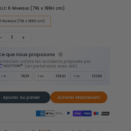
LLE:
6 Niveaux (78L x 186H cm)
6 Niveaux (78L x 186H cm)
Ce que nous proposons
Protection contre les accidents proposée par
(en partenariat avec AIG)
€6,95
€10,43
€13,04
1 an
2 ans
3 ans
Ajouter au panier
Acheter Maintenant