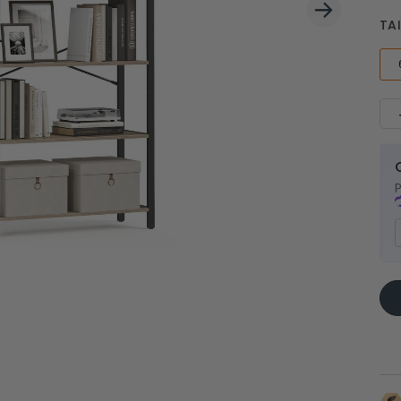
Couvertures de pique-nique
 latéraux
TAI