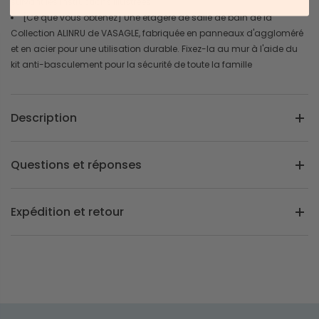
suivant les instructions illustrées
[Ce que vous obtenez] Une étagère de salle de bain de la
Collection ALINRU de VASAGLE, fabriquée en panneaux d'aggloméré
et en acier pour une utilisation durable. Fixez-la au mur à l'aide du
kit anti-basculement pour la sécurité de toute la famille
Description
Questions et réponses
Expédition et retour