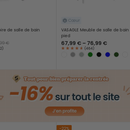
re de salle de bain
VASAGLE Meuble de salle de bain 
pied
67,99 € – 76,99 €
,99 €
2
)
(
464
)
-22%