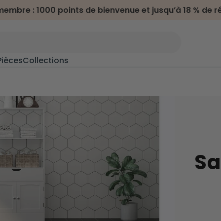
embre : 1000 points de bienvenue et jusqu’à 18 % de r
Pièces
Collections
n
>
Meubles terrasse & jardin
Salon de jardin
oline
Transats
Chaises d'extérieur
Sa
Dessertes d'extérieur
s
Camping & randonnée
Hamacs
Chaises de camping