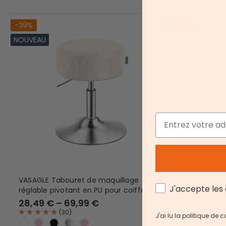
-39%
-23%
NOUVEAU
Email
VASAGLE Tabouret de maquillage
AGREE
J'accepte les 
réglable pivotant en PU pour coiffeuse
VASAGLE Meub
28,49 € – 69,99 €
(
30
)
J'ai lu la politique de
36,99 € – 4