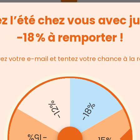
z l’été chez vous avec j
-18 % à remporter !
rez votre e-mail et tentez votre chance à la r
-12%
-18%
othèque avec placards
SONGMICS Miroir intégral 160 x 5
cadre en alliage d’aluminium
75,99 €
69,99 €
89,99 €
4
)
(
1
)
-15%