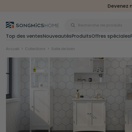
Devenez m
Top des ventes
Nouveautés
Produits
Offres spéciales
Pour extérieur et jardi
Accueil
>
Collections
>
Salle de bain
Sports & plein air
Trampolines
Accessoires tramp
Haltères
Cages de foot
Parasols & store
Parasols
Stores latéraux