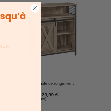
usqu’à
oue.
0 cm
VASAGLE Meuble de rangement
industriel
79,99 € – 129,99 €
(
269
)