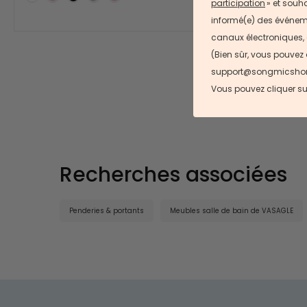
participation
» et souha
(
1
)
informé(e) des événemen
canaux électroniques, 
(Bien sûr, vous pouvez
support@songmicshome.f
Vous pouvez cliquer su
Recherches associées
Penderies & portants
Meubles salle de bain de VASAGLE