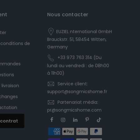
ent
Nous contacter
EUZIEL nternational GmbH
ter
Brauckstr. 51, 58454 Witten,
 conditions de
Germany
+33 973 763 314 (Du
commandes
lundi au vendredi : de 08h00
à 11h00)
estions
Service client:
 livraison
support@songmicshome.fr
échanges
Partenariat média:
ractation
pr@songmicshome.com
e contrat