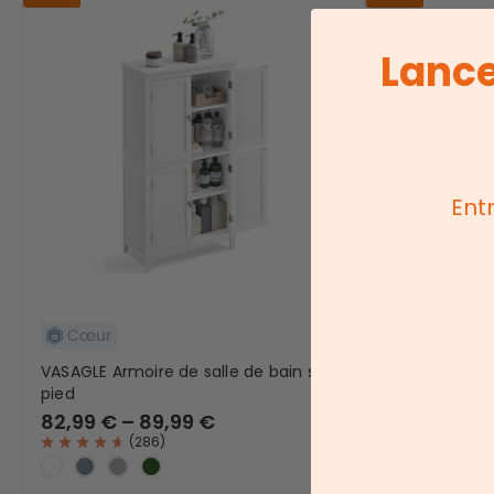
Lance
Ent
VASAGLE Armoire de salle de bain sur
VASAGLE Bibli
pied
82,99 € – 89,99 €
69,99 € – 
(
286
)
(
8