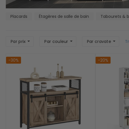
Stores
Accessoires stores
Placards
Étagères de salle de bain
Tabourets & 
Par prix
Par couleur
Par cravate
Tr
-30%
-20%