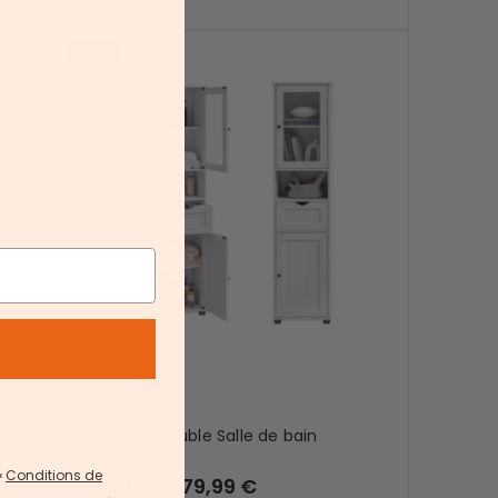
-11%
l
VASAGLE Meuble Salle de bain
«
Conditions de
69,99 € – 79,99 €