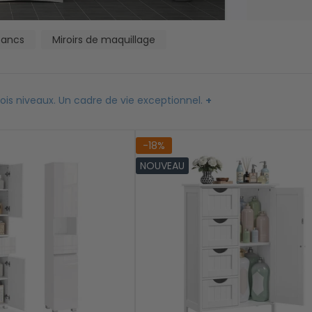
Couvertures de pique-nique
 latéraux
bancs
Miroirs de maquillage
ois niveaux. Un cadre de vie exceptionnel.
+
-18%
NOUVEAU