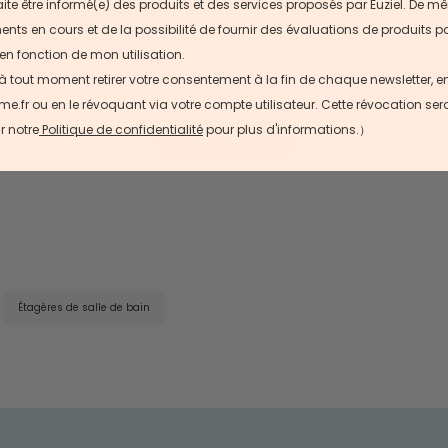
ite être informé(e) des produits et des services proposés par Euziel. De mê
(
78
)
ts en cours et de la possibilité de fournir des évaluations de produits pa
en fonction de mon utilisation.
 à tout moment retirer votre consentement à la fin de chaque newsletter, 
r ou en le révoquant via votre compte utilisateur. Cette révocation sera e
r notre
Politique de confidentialité
pour plus d'informations.）
Charger plus
Étagères de salle de bain