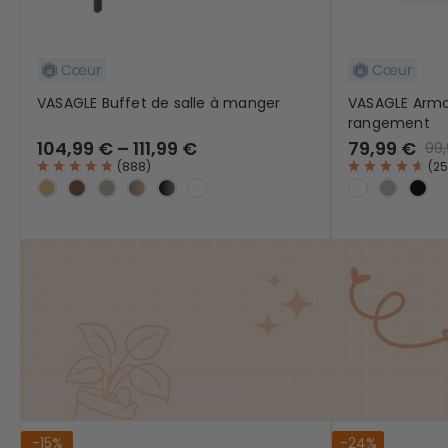
VASAGLE Buffet de salle à manger
VASAGLE Armoi
rangement
104,99 € – 111,99 €
79,99 €
99
(
888
)
(
25
-15%
-24%