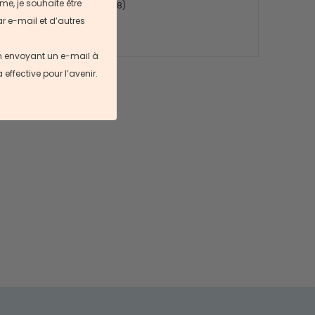
me, je souhaite être
(
38
)
r e-mail et d’autres
en envoyant un e-mail à
ffective pour l’avenir.