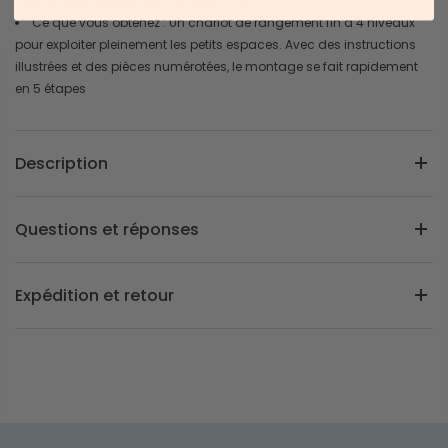
Tout est pensé pour vous faciliter la vie
Ce que vous obtenez : Un chariot de rangement fin à 4 niveaux
pour exploiter pleinement les petits espaces. Avec des instructions
illustrées et des pièces numérotées, le montage se fait rapidement
en 5 étapes
Description
Questions et réponses
Expédition et retour