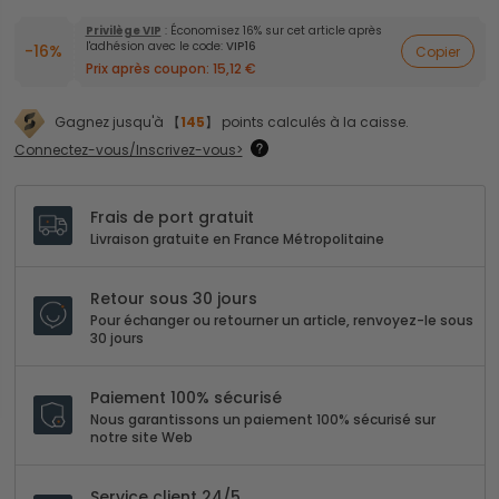
Privilège VIP
: Économisez 16% sur cet article après
l'adhésion avec le code:
VIP16
-16%
Copier
Prix après coupon:
15,12 €
Gagnez jusqu'à 【
145
】 points calculés à la caisse.
Connectez-vous/Inscrivez-vous>
Frais de port gratuit
Livraison gratuite en France Métropolitaine
Retour sous 30 jours
Pour échanger ou retourner un article, renvoyez-le sous
30 jours
Paiement 100% sécurisé
Nous garantissons un paiement 100% sécurisé sur
notre site Web
Service client 24/5