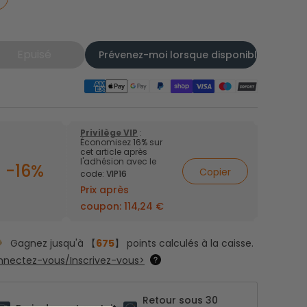
Epuisé
Prévenez-moi lorsque disponible
Privilège VIP
:
Économisez 16% sur
cet article après
l'adhésion avec le
-16%
Copier
code:
VIP16
Prix après
coupon:
114,24 €
Gagnez jusqu'à 【
675
】 points calculés à la caisse.
nectez-vous/Inscrivez-vous>
Retour sous 30