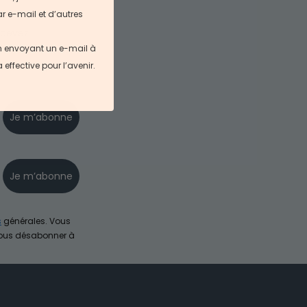
r e-mail et d’autres
ecevez
en envoyant un e-mail à
s ne sont pas
ffective pour l’avenir.
Je m’abonne
Je m’abonne
s
générales. Vous
vous désabonner à