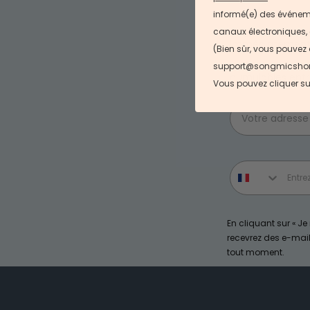
informé(e) des événemen
canaux électroniques, 
Inscrivez-vous 
immédiatement 
(Bien sûr, vous pouvez
Vous pouvez choi
support@songmicshome.f
cumulables entr
Vous pouvez cliquer su
Email
Phone number
En cliquant sur « J
recevrez des e-ma
tout moment.