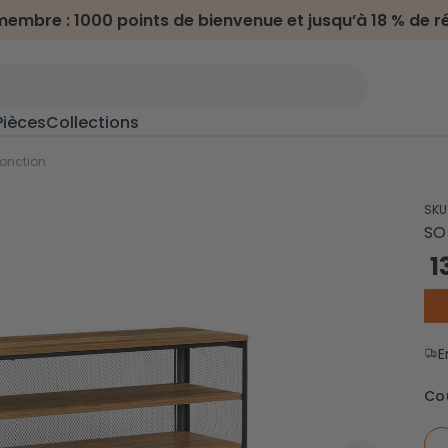
embre : 1000 points de bienvenue et jusqu’à 18 % de r
Pièces
Collections
n
>
onction
SKU
Meubles terrasse & jardin
SO
1
Salon de jardin
oline
Transats
Chaises d'extérieur
Dessertes d'extérieur
E
s
Camping & randonnée
Co
Hamacs
Chaises de camping