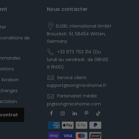
ent
Nous contacter
EUZIEL nternational GmbH
ter
Brauckstr. 51, 58454 Witten,
 conditions de
Germany
+33 973 763 314 (Du
commandes
lundi au vendredi : de 08h00
à 11h00)
estions
Service client:
 livraison
support@songmicshome.fr
échanges
Partenariat média:
ractation
pr@songmicshome.com
e contrat