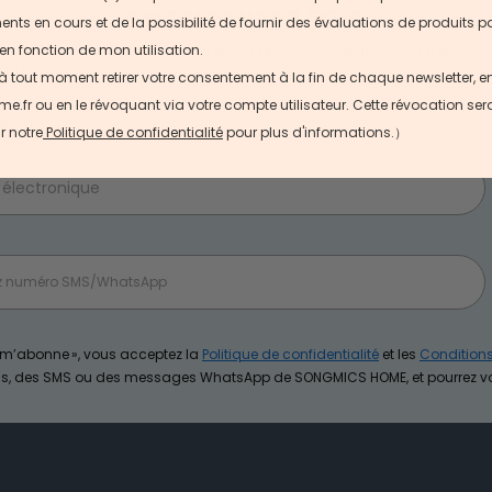
ÉCONOMISEZ 20 €
ts en cours et de la possibilité de fournir des évaluations de produits pa
en fonction de mon utilisation.
à la newsletter, aux SMS ou à WhatsApp de SONGMICS HOME et r
un coupon de 20 € de réduction.
 à tout moment retirer votre consentement à la fin de chaque newsletter, 
sir l’un des canaux pour obtenir votre coupon, mais les coupon
r ou en le révoquant via votre compte utilisateur. Cette révocation sera e
e eux.
r notre
Politique de confidentialité
pour plus d'informations.）
e m’abonne », vous acceptez la
Politique de confidentialité
et les
Condition
ils, des SMS ou des messages WhatsApp de SONGMICS HOME, et pourrez 