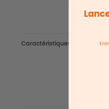
Lance
Caractéristiques
Ent
Une 
tables
au ran
qu’on 
vraime
Mon
simple
notice
Plus de