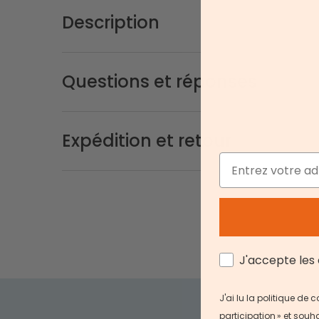
Description
Questions et réponses
Expédition et retour
Email
AGREE
J'accepte les 
J'ai lu la politique de
participation
» et souha