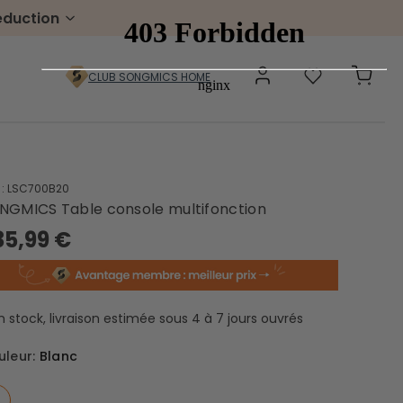
éduction
CLUB SONGMICS HOME
 :
LSC700B20
Pelouse & jardin
NGMICS Table console multifonction
35,99 €
Gabion à pierre
Portillons
Boîtes aux lettres
Échelles
Chariots de jardin
n stock, livraison estimée sous 4 à 7 jours ouvrés
uleur:
Blanc