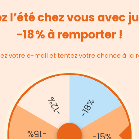
z l’été chez vous avec j
-18 % à remporter !
rez votre e-mail et tentez votre chance à la r
table console, de la place : Pourquoi la plupart des
Où vous v
 consoles ont si peu d’espace si elles sont destinées
utilisée dan
gement ? C’est en ayant cette question en tête
que dans le 
a conçu cette table avec 4 niveaux. Voilà de quoi
s'amuser. Et
nt ranger !
des décorati
-12%
-18%
tage facile : Monter un meuble se doit d’être
Des meubl
. Pour accomplir sa mission, VASAGLE joint une
d’avoir une 
 facile à comprendre et des pièces numérotées.
meubles qui 
 facilité, moins de prise de tête !
que vous att
-15%
-15%