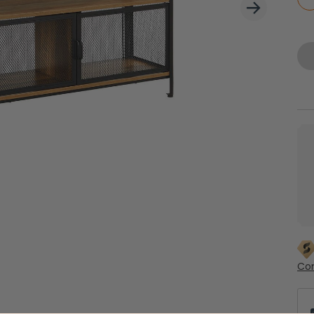
Couvertures de pique-nique
 latéraux
Con