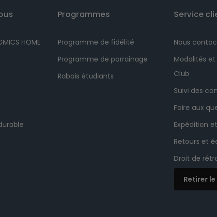
ous
Programmes
Service cli
NGMICS HOME
Programme de fidélité
Nous contac
Programme de parrainage
Modalités et
Club
Rabais étudiants
Suivi des 
Foire aux qu
durable
Expédition et
Retours et 
Droit de rét
Retirer l