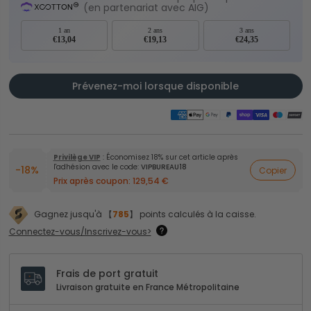
(en partenariat avec AIG)
1 an
2 ans
3 ans
€13,04
€19,13
€24,35
Prévenez-moi lorsque disponible
Privilège VIP
: Économisez 18% sur cet article après
l'adhésion avec le code:
VIPBUREAU18
-18%
Copier
Prix après coupon:
129,54 €
Gagnez jusqu'à 【
785
】 points calculés à la caisse.
Connectez-vous/Inscrivez-vous>
Frais de port gratuit
Livraison gratuite en France Métropolitaine